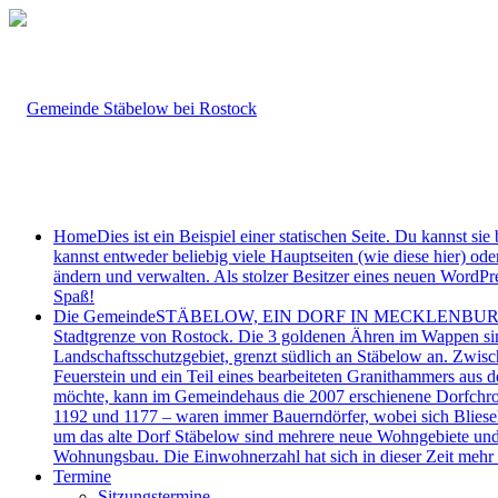
Home
Dies ist ein Beispiel einer statischen Seite. Du kannst 
kannst entweder beliebig viele Hauptseiten (wie diese hier) ode
ändern und verwalten. Als stolzer Besitzer eines neuen WordPres
Spaß!
Die Gemeinde
STÄBELOW, EIN DORF IN MECKLENBURG-VORPO
Stadtgrenze von Rostock. Die 3 goldenen Ähren im Wappen sind
Landschaftsschutzgebiet, grenzt südlich an Stäbelow an. Zwisc
Feuerstein und ein Teil eines bearbeiteten Granithammers aus 
möchte, kann im Gemeindehaus die 2007 erschienene Dorfchro
1192 und 1177 – waren immer Bauerndörfer, wobei sich Bliesek
um das alte Dorf Stäbelow sind mehrere neue Wohngebiete und
Wohnungsbau. Die Einwohnerzahl hat sich in dieser Zeit mehr 
Termine
Sitzungstermine