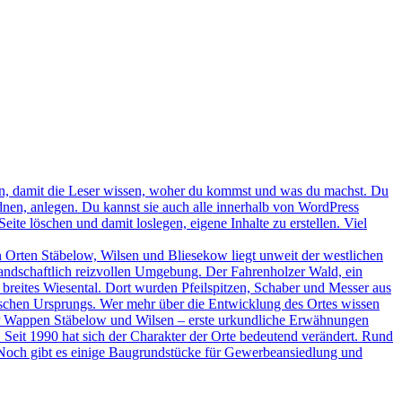
geben, damit die Leser wissen, woher du kommst und was du machst. Du
ordnen, anlegen. Du kannst sie auch alle innerhalb von WordPress
ite löschen und damit loslegen, eigene Inhalte zu erstellen. Viel
below, Wilsen und Bliesekow liegt unweit der westlichen
andschaftlich reizvollen Umgebung. Der Fahrenholzer Wald, ein
breites Wiesental. Dort wurden Pfeilspitzen, Schaber und Messer aus
awischen Ursprungs. Wer mehr über die Entwicklung des Ortes wissen
er Wappen Stäbelow und Wilsen – erste urkundliche Erwähnungen
Seit 1990 hat sich der Charakter der Orte bedeutend verändert. Rund
 Noch gibt es einige Baugrundstücke für Gewerbeansiedlung und