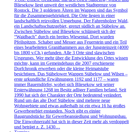
Bliesekow liegt unweit der westlichen Stadtgrenze von
Rostock. Die 3 goldenen Ähren im Wappen sind das Symbol
für die Zusammengehörigkeit. Die Orte liegen in einer
landschaftlich reizvollen Umgebung. Der Fahrenholzer Wald,
ein Landschaftsschutzgebiet, grenzt südlich an Stäbelow an.
Zwischen Stäbelow und Bliesekow schlängelt sich der
“Waidbach” durch ein breites Wiesental. Dort wurden
Pfeilspitzen, Schaber und Messer aus Feuerstein und ein Teil
eines bearbeiteten Granithammers aus der Jungsteinzeit (4000
bis 1800 v.Ch.) gefunden. Alle 3 Orte sind slawischen
Ursprungs. Wer mehr über die Entwicklung des Ortes wissen
möchte, kann im Gemeindehaus die 2007 erschienene
Dorfchronik erwerben oder die kleine Heimatstube
besichtigen. Das Stäbelower Wappen Stäbelow und Wilsen –
erste urkundliche Erwähnungen 1192 und 1177 – waren
immer Bauerndörfer, wobei sich Bliesekow seit seiner
Ersterwähnung 1268 im Besitz adliger Familien befand. Seit
1990 hat sich der Charakter der Orte bedeutend verändert.
Rund um das alte Dorf Stäbelow sind mehrere neue
Wohngebiete und etwas außerhalb ist ein etwa 16 ha großes
Gewerbegebiet enstanden. Noch gibt es einige
Baugrundstücke für Gewerbeansiedlung und Wohnungsbau.
Die Einwohnerzahl hat sich in dieser Zeit mehr als verdoppelt
und beträgt z. Z. 1430…