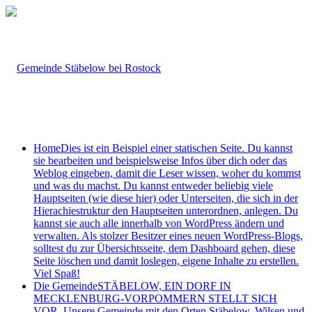
Home
Dies ist ein Beispiel einer statischen Seite. Du kannst
sie bearbeiten und beispielsweise Infos über dich oder das
Weblog eingeben, damit die Leser wissen, woher du kommst
und was du machst. Du kannst entweder beliebig viele
Hauptseiten (wie diese hier) oder Unterseiten, die sich in der
Hierachiestruktur den Hauptseiten unterordnen, anlegen. Du
kannst sie auch alle innerhalb von WordPress ändern und
verwalten. Als stolzer Besitzer eines neuen WordPress-Blogs,
solltest du zur Übersichtsseite, dem Dashboard gehen, diese
Seite löschen und damit loslegen, eigene Inhalte zu erstellen.
Viel Spaß!
Die Gemeinde
STÄBELOW, EIN DORF IN
MECKLENBURG-VORPOMMERN STELLT SICH
VOR. Unsere Gemeinde mit den Orten Stäbelow, Wilsen und