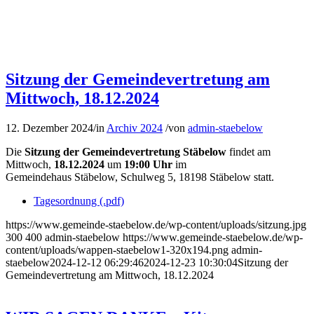
Sitzung der Gemeindevertretung am
Mittwoch, 18.12.2024
12. Dezember 2024
/
in
Archiv 2024
/
von
admin-staebelow
Die
Sitzung der Gemeindevertretung Stäbelow
findet am
Mittwoch,
18.12.2024
um
19:00 Uhr
im
Gemeindehaus Stäbelow, Schulweg 5, 18198 Stäbelow statt.
Tagesordnung (.pdf)
https://www.gemeinde-staebelow.de/wp-content/uploads/sitzung.jpg
300
400
admin-staebelow
https://www.gemeinde-staebelow.de/wp-
content/uploads/wappen-staebelow1-320x194.png
admin-
staebelow
2024-12-12 06:29:46
2024-12-23 10:30:04
Sitzung der
Gemeindevertretung am Mittwoch, 18.12.2024