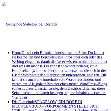
Home
Dies ist ein Beispiel einer statischen Seite. Du kannst
sie bearbeiten und beispielsweise Infos über dich oder das
Weblog eingeben, damit die Leser wissen, woher du kommst
und was du machst. Du kannst entweder beliebig viele
Hauptseiten (wie diese hier) oder Unterseiten, die sich in der
Hierachiestruktur den Hauptseiten unterordnen, anlegen. Du
kannst sie auch alle innerhalb von WordPress ändern und
verwalten. Als stolzer Besitzer eines neuen WordPress-Blogs,
solltest du zur Übersichtsseite, dem Dashboard gehen, diese
Seite löschen und damit loslegen, eigene Inhalte zu erstellen.
Viel Spaß!
Die Gemeinde
STÄBELOW, EIN DORF IN
MECKLENBURG-VORPOMMERN STELLT SICH
VOR. Unsere Gemeinde mit den Orten Stäbelow, Wilsen und