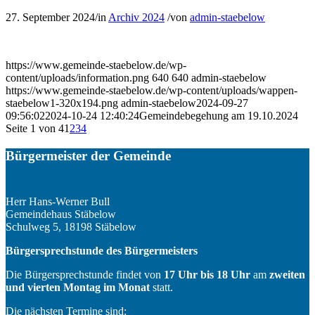
27. September 2024
/
in
Archiv 2024
/
von
admin-staebelow
https://www.gemeinde-staebelow.de/wp-
content/uploads/information.png
640
640
admin-staebelow
https://www.gemeinde-staebelow.de/wp-content/uploads/wappen-
staebelow1-320x194.png
admin-staebelow
2024-09-27
09:56:02
2024-10-24 12:40:24
Gemeindebegehung am 19.10.2024
Seite 1 von 4
1
2
3
4
Bürgermeister der Gemeinde
Herr Hans-Werner Bull
Gemeindehaus Stäbelow
Schulweg 5, 18198 Stäbelow
Bürgersprechstunde des Bürgermeisters
Die Bürgersprechstunde findet von
17 Uhr bis 18 Uhr
am
zweiten
und vierten Montag im Monat
statt.
Die nächsten Termine sind: