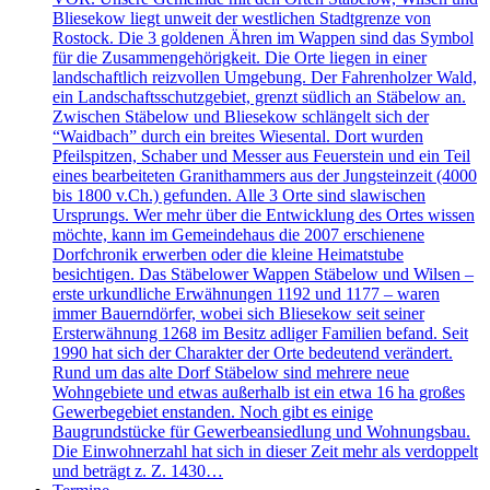
Bliesekow liegt unweit der westlichen Stadtgrenze von
Rostock. Die 3 goldenen Ähren im Wappen sind das Symbol
für die Zusammengehörigkeit. Die Orte liegen in einer
landschaftlich reizvollen Umgebung. Der Fahrenholzer Wald,
ein Landschaftsschutzgebiet, grenzt südlich an Stäbelow an.
Zwischen Stäbelow und Bliesekow schlängelt sich der
“Waidbach” durch ein breites Wiesental. Dort wurden
Pfeilspitzen, Schaber und Messer aus Feuerstein und ein Teil
eines bearbeiteten Granithammers aus der Jungsteinzeit (4000
bis 1800 v.Ch.) gefunden. Alle 3 Orte sind slawischen
Ursprungs. Wer mehr über die Entwicklung des Ortes wissen
möchte, kann im Gemeindehaus die 2007 erschienene
Dorfchronik erwerben oder die kleine Heimatstube
besichtigen. Das Stäbelower Wappen Stäbelow und Wilsen –
erste urkundliche Erwähnungen 1192 und 1177 – waren
immer Bauerndörfer, wobei sich Bliesekow seit seiner
Ersterwähnung 1268 im Besitz adliger Familien befand. Seit
1990 hat sich der Charakter der Orte bedeutend verändert.
Rund um das alte Dorf Stäbelow sind mehrere neue
Wohngebiete und etwas außerhalb ist ein etwa 16 ha großes
Gewerbegebiet enstanden. Noch gibt es einige
Baugrundstücke für Gewerbeansiedlung und Wohnungsbau.
Die Einwohnerzahl hat sich in dieser Zeit mehr als verdoppelt
und beträgt z. Z. 1430…