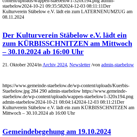
content/uploads/wappen-staebelow1-320x194.png
admin-
staebelow
2024-10-21 09:35:58
2024-12-03 08:11:11
Der
Kulturverein Stäbelow e.V. lädt ein zum LATERNENUMZUG am
08.11.2024
Der Kulturverein Stäbelow e.V. lädt ein
zum KÜRBISSCHNITZEN am Mittwoch
– 30.10.2024 ab 16:00 Uhr
21. Oktober 2024
/
in
Archiv 2024
,
Newsletter
/
von
admin-staebelow
https://www.gemeinde-staebelow.de/wp-content/uploads/Kuerbis-
Staebelow.jpg
284
290
admin-staebelow
https://www.gemeinde-
staebelow.de/wp-content/uploads/wappen-staebelow1-320x194.png
admin-staebelow
2024-10-21 08:04:14
2024-12-03 08:11:21
Der
Kulturverein Stäbelow e.V. lädt ein zum KÜRBISSCHNITZEN am
Mittwoch – 30.10.2024 ab 16:00 Uhr
Gemeindebegehung am 19.10.2024