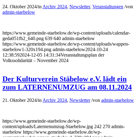
24. Oktober 2024
/
in
Archiv 2024
,
Newsletter
,
Veranstaltungen
/
von
admin-staebelow
https://www.gemeinde-staebelow.de/wp-content/uploads/calendar-
geda051fb2_640.png
639
640
admin-staebelow
https://www.gemeinde-staebelow.de/wp-content/uploads/wappen-
staebelow1-320x194.png
admin-staebelow
2024-10-24
12:38:59
2024-12-05 14:31:34
Veranstaltungsplan der
Volkssolidarität – November 2024
Der Kulturverein Stäbelow e.V. lädt ein
zum LATERNENUMZUG am 08.11.2024
21. Oktober 2024
/
in
Archiv 2024
,
Newsletter
/
von
admin-staebelow
https://www.gemeinde-staebelow.de/wp-
content/uploads/Laternenumzug-Staebelow.jpg
242
270
admin-
staebelow
https://www.gemeinde-staebelow.de/wp-