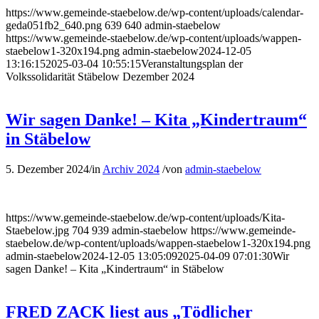
https://www.gemeinde-staebelow.de/wp-content/uploads/calendar-
geda051fb2_640.png
639
640
admin-staebelow
https://www.gemeinde-staebelow.de/wp-content/uploads/wappen-
staebelow1-320x194.png
admin-staebelow
2024-12-05
13:16:15
2025-03-04 10:55:15
Veranstaltungsplan der
Volkssolidarität Stäbelow Dezember 2024
Wir sagen Danke! – Kita „Kindertraum“
in Stäbelow
5. Dezember 2024
/
in
Archiv 2024
/
von
admin-staebelow
https://www.gemeinde-staebelow.de/wp-content/uploads/Kita-
Staebelow.jpg
704
939
admin-staebelow
https://www.gemeinde-
staebelow.de/wp-content/uploads/wappen-staebelow1-320x194.png
admin-staebelow
2024-12-05 13:05:09
2025-04-09 07:01:30
Wir
sagen Danke! – Kita „Kindertraum“ in Stäbelow
FRED ZACK liest aus „Tödlicher