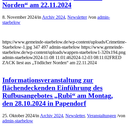
Norden“ am 22.11.2024
8. November 2024
/
in
Archiv 2024
,
Newsletter
/
von
admin-
staebelow
https://www.gemeinde-staebelow.de/wp-content/uploads/Crimetime-
Staebelow-1.jpg
347
497
admin-staebelow
https://www.gemeinde-
staebelow.de/wp-content/uploads/wappen-staebelow1-320x194.png
admin-staebelow
2024-11-08 11:01:46
2024-12-03 08:11:02
FRED
ZACK liest aus „Tödlicher Norden“ am 22.11.2024
Informationsveranstaltung zur
flächendeckenden Einführung des
Rufbusangebotes „Rubi“ am Montag,
den 28.10.2024 in Papendorf
25. Oktober 2024
/
in
Archiv 2024
,
Newsletter
,
Veranstaltungen
/
von
admin-staebelow