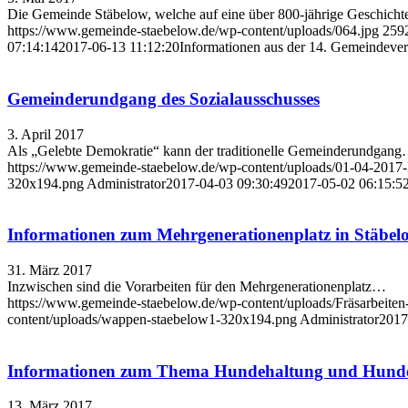
Die Gemeinde Stäbelow, welche auf eine über 800-jährige Geschich
https://www.gemeinde-staebelow.de/wp-content/uploads/064.jpg
259
07:14:14
2017-06-13 11:12:20
Informationen aus der 14. Gemeindevert
Gemeinderundgang des Sozialausschusses
3. April 2017
Als „Gelebte Demokratie“ kann der traditionelle Gemeinderundgan
https://www.gemeinde-staebelow.de/wp-content/uploads/01-04-201
320x194.png
Administrator
2017-04-03 09:30:49
2017-05-02 06:15:5
Informationen zum Mehrgenerationenplatz in Stäbel
31. März 2017
Inzwischen sind die Vorarbeiten für den Mehrgenerationenplatz…
https://www.gemeinde-staebelow.de/wp-content/uploads/Fräsarbeite
content/uploads/wappen-staebelow1-320x194.png
Administrator
2017
Informationen zum Thema Hundehaltung und Hund
13. März 2017