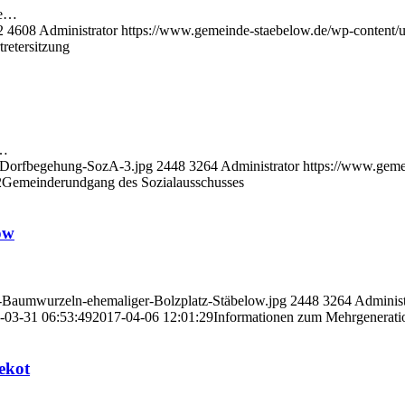
te…
2
4608
Administrator
https://www.gemeinde-staebelow.de/wp-content
retersitzung
g…
7-Dorfbegehung-SozA-3.jpg
2448
3264
Administrator
https://www.geme
2
Gemeinderundgang des Sozialausschusses
ow
n-Baumwurzeln-ehemaliger-Bolzplatz-Stäbelow.jpg
2448
3264
Administ
-03-31 06:53:49
2017-04-06 12:01:29
Informationen zum Mehrgeneratio
ekot