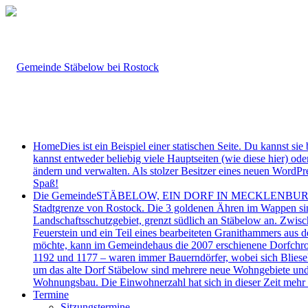
Home
Dies ist ein Beispiel einer statischen Seite. Du kannst 
kannst entweder beliebig viele Hauptseiten (wie diese hier) ode
ändern und verwalten. Als stolzer Besitzer eines neuen WordPres
Spaß!
Die Gemeinde
STÄBELOW, EIN DORF IN MECKLENBURG-VORPO
Stadtgrenze von Rostock. Die 3 goldenen Ähren im Wappen sind
Landschaftsschutzgebiet, grenzt südlich an Stäbelow an. Zwisc
Feuerstein und ein Teil eines bearbeiteten Granithammers aus 
möchte, kann im Gemeindehaus die 2007 erschienene Dorfchro
1192 und 1177 – waren immer Bauerndörfer, wobei sich Bliesek
um das alte Dorf Stäbelow sind mehrere neue Wohngebiete und
Wohnungsbau. Die Einwohnerzahl hat sich in dieser Zeit mehr 
Termine
Sitzungstermine