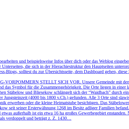
sie bearbeiten und beispielsweise Infos über dich oder das Weblog ein
r Unterseiten, die sich in der Hierachiestruktur den Hauptseiten unter
s-Blogs, solltest du zur Übersichtsseite, dem Dashboard gehen, diese Se
MMERN STELLT SICH VOR. Unsere Gemeinde mit den Orten Stä
 das Symbol für die Zusammengehörigkeit. Die Orte liegen in einer l
hen Stäbelow und Bliesekow schlängelt sich der “Waidbach” durch ein 
der Jungsteinzeit (4000 bis 1800 v.Ch.) gefunden. Alle 3 Orte sind sl
nik erwerben oder die kleine Heimatstube besichtigen. Das Stäbelow
ow seit seiner Ersterwähnung 1268 im Besitz adliger Familien befand. 
 etwas außerhalb ist ein etwa 16 ha großes Gewerbegebiet enstanden.
als verdoppelt und beträgt z. Z. 1430…