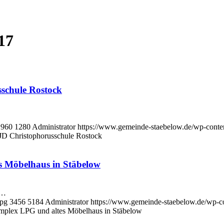
17
schule Rostock
960
1280
Administrator
https://www.gemeinde-staebelow.de/wp-cont
JD Christophorusschule Rostock
s Möbelhaus in Stäbelow
t…
jpg
3456
5184
Administrator
https://www.gemeinde-staebelow.de/wp-c
omplex LPG und altes Möbelhaus in Stäbelow