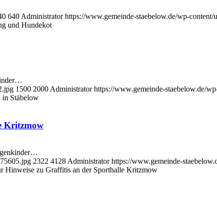
40
640
Administrator
https://www.gemeinde-staebelow.de/wp-content
ng und Hundekot
kinder…
2.jpg
1500
2000
Administrator
https://www.gemeinde-staebelow.de/wp
h in Stäbelow
le Kritzmow
bogenkinder…
075605.jpg
2322
4128
Administrator
https://www.gemeinde-staebelow.
r Hinweise zu Graffitis an der Sporthalle Kritzmow