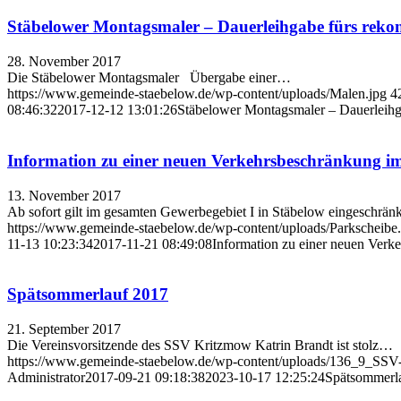
Stäbelower Montagsmaler – Dauerleihgabe fürs reko
28. November 2017
Die Stäbelower Montagsmaler Übergabe einer…
https://www.gemeinde-staebelow.de/wp-content/uploads/Malen.jpg
4
08:46:32
2017-12-12 13:01:26
Stäbelower Montagsmaler – Dauerleihg
Information zu einer neuen Verkehrsbeschränkung im
13. November 2017
Ab sofort gilt im gesamten Gewerbegebiet I in Stäbelow eingeschrä
https://www.gemeinde-staebelow.de/wp-content/uploads/Parkscheibe
11-13 10:23:34
2017-11-21 08:49:08
Information zu einer neuen Verk
Spätsommerlauf 2017
21. September 2017
Die Vereinsvorsitzende des SSV Kritzmow Katrin Brandt ist stolz…
https://www.gemeinde-staebelow.de/wp-content/uploads/136_9_SSV
Administrator
2017-09-21 09:18:38
2023-10-17 12:25:24
Spätsommerl