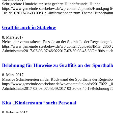
Sehr geehrte Hundehalter, sehr geehrte Hundefreunde, Hunde…
https://www.gemeinde-staebelow.de/wp-content/uploads/Hund.png
6
10:19:16
2017-04-03 09:31:14
Informationen zum Thema Hundehaltu
Graffitis auch in Stäbelow
8. März 2017
Neben der verunstalteten Fassade an der Sporthalle der Regenbogen
https://www.gemeinde-staebelow.de/wp-content/uploads/IMG_2860-
Administrator
2017-03-08 07:46:02
2017-03-30 08:45:38
Graffitis auc
Belohnung für Hinweise zu Graffitis an der Sporthal
8. März 2017
Massive Schmierereien an der Rückwand der Sporthalle der Regen
https://www.gemeinde-staebelow.de/wp-content/uploads/20170221_
Administrator
2017-03-08 07:43:49
2017-03-30 08:45:19
Belohnung fü
Kita „Kindertraum“ sucht Personal
9. Februar 2017