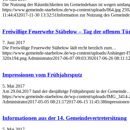
Die Nutzung der Räumlichkeiten im Gemeindehaus ist wegen umfan
https://www.gemeinde-staebelow.de/wp-content/uploads/064.jpg
259
11:44:43
2017-11-30 13:32:51
Information zur Nutzung des Gemeinde
Freiwillige Feuerwehr Stäbelow – Tag der offenen Tü
7. Juni 2017
Die Freiwillige Feuerwehr Stäbelow lädt recht herzlich zum…
https://www.gemeinde-staebelow.de/wp-content/uploads/Anhänger-
320x194.png
Administrator
2017-06-07 09:03:39
2017-06-26 08:11:1
Impressionen vom Frühjahrsputz
5. Mai 2017
Am 29.04.2017 fand der diesjährige Frühjahrsputz in der Gemeinde
https://www.gemeinde-staebelow.de/wp-content/uploads/IMG_3414-
Administrator
2017-05-05 08:21:17
2017-06-15 11:45:38
Impressionen
Informationen aus der 14. Gemeindevertretersitzung
5. Mai 2017