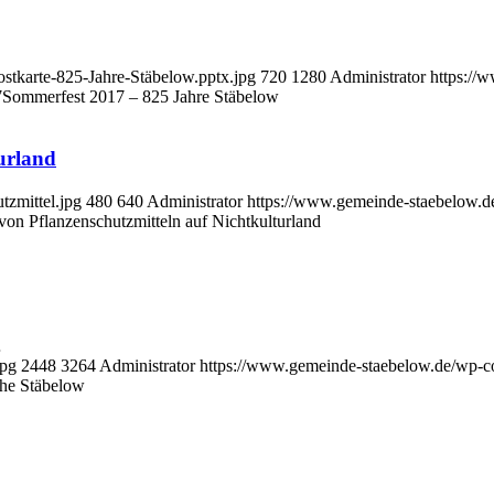
stkarte-825-Jahre-Stäbelow.pptx.jpg
720
1280
Administrator
https://
7
Sommerfest 2017 – 825 Jahre Stäbelow
urland
tzmittel.jpg
480
640
Administrator
https://www.gemeinde-staebelow.
n Pflanzenschutzmitteln auf Nichtkulturland
…
jpg
2448
3264
Administrator
https://www.gemeinde-staebelow.de/wp-c
che Stäbelow