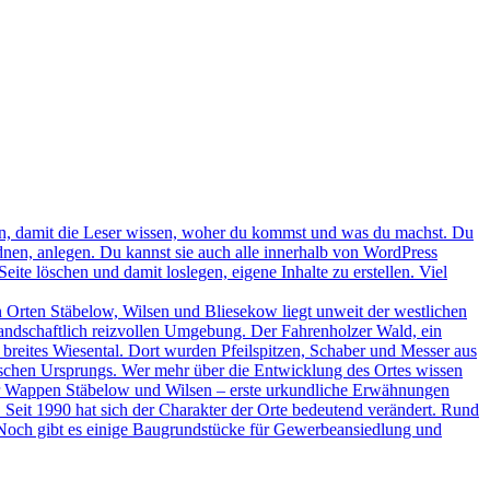
geben, damit die Leser wissen, woher du kommst und was du machst. Du
ordnen, anlegen. Du kannst sie auch alle innerhalb von WordPress
ite löschen und damit loslegen, eigene Inhalte zu erstellen. Viel
below, Wilsen und Bliesekow liegt unweit der westlichen
andschaftlich reizvollen Umgebung. Der Fahrenholzer Wald, ein
breites Wiesental. Dort wurden Pfeilspitzen, Schaber und Messer aus
awischen Ursprungs. Wer mehr über die Entwicklung des Ortes wissen
er Wappen Stäbelow und Wilsen – erste urkundliche Erwähnungen
Seit 1990 hat sich der Charakter der Orte bedeutend verändert. Rund
 Noch gibt es einige Baugrundstücke für Gewerbeansiedlung und