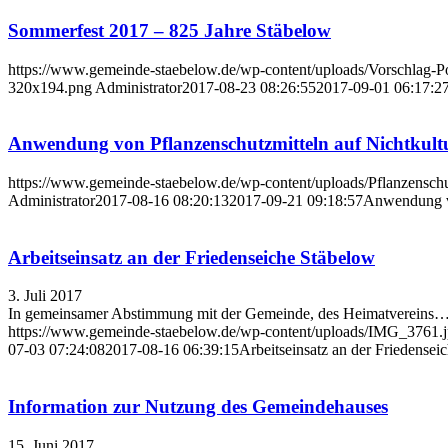
Sommerfest 2017 – 825 Jahre Stäbelow
https://www.gemeinde-staebelow.de/wp-content/uploads/Vorschlag-Po
320x194.png
Administrator
2017-08-23 08:26:55
2017-09-01 06:17:2
Anwendung von Pflanzenschutzmitteln auf Nichtkult
https://www.gemeinde-staebelow.de/wp-content/uploads/Pflanzenschu
Administrator
2017-08-16 08:20:13
2017-09-21 09:18:57
Anwendung vo
Arbeitseinsatz an der Friedenseiche Stäbelow
3. Juli 2017
In gemeinsamer Abstimmung mit der Gemeinde, des Heimatvereins
https://www.gemeinde-staebelow.de/wp-content/uploads/IMG_3761.
07-03 07:24:08
2017-08-16 06:39:15
Arbeitseinsatz an der Friedensei
Information zur Nutzung des Gemeindehauses
15. Juni 2017