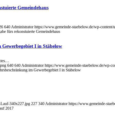
nstuierte Gemeindehaus
26
640
Administrator
https://www.gemeinde-staebelow.de/wp-content
abe fürs rekonstuierte Gemeindehaus
 Gewerbegebiet I in Stäbelow
nktes…
.png
640
640
Administrator
https://www.gemeinde-staebelow.de/wp-co
ehrsbeschränkung im Gewerbegebiet I in Stäbelow
-Lauf-340x227.jpg
227
340
Administrator
https://www.gemeinde-stae
auf 2017