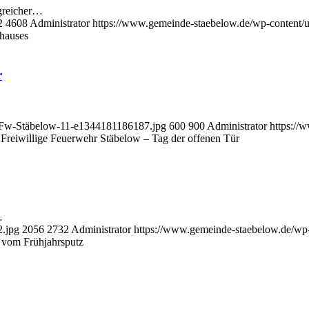
greicher…
2
4608
Administrator
https://www.gemeinde-staebelow.de/wp-content
hauses
r
FFw-Stäbelow-11-e1344181186187.jpg
600
900
Administrator
https://
2
Freiwillige Feuerwehr Stäbelow – Tag der offenen Tür
…
2.jpg
2056
2732
Administrator
https://www.gemeinde-staebelow.de/wp
 vom Frühjahrsputz