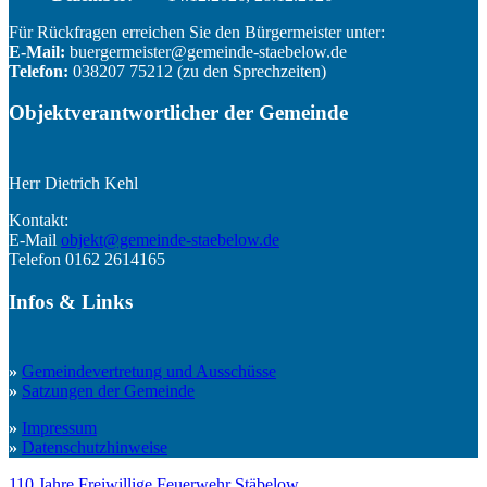
Für Rückfragen erreichen Sie den Bürgermeister unter:
E-Mail:
buergermeister@gemeinde-staebelow.de
Telefon:
038207 75212 (zu den Sprechzeiten)
Objektverantwortlicher der Gemeinde
Herr Dietrich Kehl
Kontakt:
E-Mail
objekt@gemeinde-staebelow.de
Telefon 0162 2614165
Infos
&
Links
»
Gemeindevertretung und Ausschüsse
»
Satzungen der Gemeinde
»
Impressum
»
Datenschutzhinweise
110 Jahre Freiwillige Feuerwehr Stäbelow