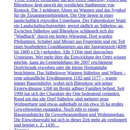
Bliesekow liegt unweit der westlichen Stadtgrenze von
Rostock. Die 3 goldenen Ähren im Wappen sind das Symbol
für die Zusammengehörigkeit. Die Orte liegen in einer
landschaftlich reizvollen Umgebung. Der Fahrenholzer Wald,
ein Landschaftsschutzgebiet, grenzt südlich an Stäbelow an.
Zwischen Stäbelow und Bliesekow schlängelt sich der
“Waidbach” durch ein breites Wiesental. Dort wurden
Pfeilspitzen, Schaber und Messer aus Feuerstein und ein Teil
eines bearbeiteten Granithammers aus der Jungsteinzeit (4000
bis 1800 v.Ch.) gefunden. Alle 3 Orte sind slawischen
Ursprungs. Wer mehr über die Entwicklung des Ortes wissen
möchte, kann im Gemeindehaus die 2007 erschienene
Dorfchronik erwerben oder die kleine Heimatstube
besichtigen. Das Stäbelower Wappen Stäbelow und Wilsen –
erste urkundliche Erwähnungen 1192 und 1177 – waren
immer Bauerndörfer, wobei sich Bliesekow seit seiner
Ersterwähnung 1268 im Besitz adliger Familien befand. Seit
1990 hat sich der Charakter der Orte bedeutend verändert.
Rund um das alte Dorf Stäbelow sind mehrere neue
Wohngebiete und etwas außerhalb ist ein etwa 16 ha großes
Gewerbegebiet enstanden. Noch gibt es einige
Baugrundstücke für Gewerbeansiedlung und Wohnungsbau.
Die Einwohnerzahl hat sich in dieser Zeit mehr als verdoppelt
und beträgt z. Z. 1430…