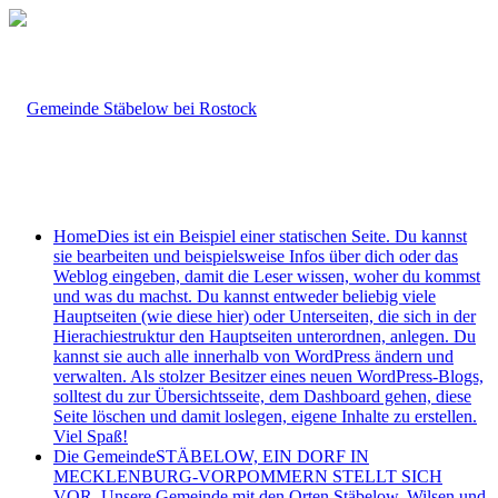
Home
Dies ist ein Beispiel einer statischen Seite. Du kannst
sie bearbeiten und beispielsweise Infos über dich oder das
Weblog eingeben, damit die Leser wissen, woher du kommst
und was du machst. Du kannst entweder beliebig viele
Hauptseiten (wie diese hier) oder Unterseiten, die sich in der
Hierachiestruktur den Hauptseiten unterordnen, anlegen. Du
kannst sie auch alle innerhalb von WordPress ändern und
verwalten. Als stolzer Besitzer eines neuen WordPress-Blogs,
solltest du zur Übersichtsseite, dem Dashboard gehen, diese
Seite löschen und damit loslegen, eigene Inhalte zu erstellen.
Viel Spaß!
Die Gemeinde
STÄBELOW, EIN DORF IN
MECKLENBURG-VORPOMMERN STELLT SICH
VOR. Unsere Gemeinde mit den Orten Stäbelow, Wilsen und