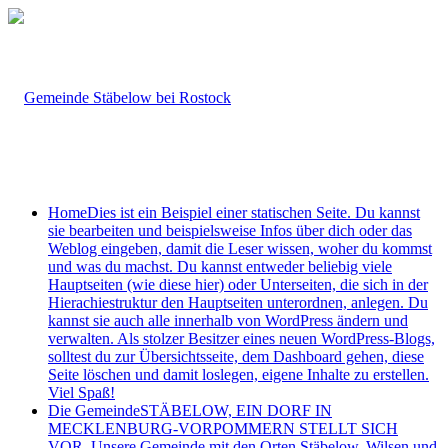
Home
Dies ist ein Beispiel einer statischen Seite. Du kannst
sie bearbeiten und beispielsweise Infos über dich oder das
Weblog eingeben, damit die Leser wissen, woher du kommst
und was du machst. Du kannst entweder beliebig viele
Hauptseiten (wie diese hier) oder Unterseiten, die sich in der
Hierachiestruktur den Hauptseiten unterordnen, anlegen. Du
kannst sie auch alle innerhalb von WordPress ändern und
verwalten. Als stolzer Besitzer eines neuen WordPress-Blogs,
solltest du zur Übersichtsseite, dem Dashboard gehen, diese
Seite löschen und damit loslegen, eigene Inhalte zu erstellen.
Viel Spaß!
Die Gemeinde
STÄBELOW, EIN DORF IN
MECKLENBURG-VORPOMMERN STELLT SICH
VOR. Unsere Gemeinde mit den Orten Stäbelow, Wilsen und