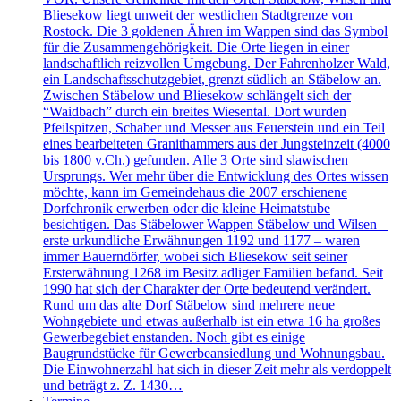
Bliesekow liegt unweit der westlichen Stadtgrenze von
Rostock. Die 3 goldenen Ähren im Wappen sind das Symbol
für die Zusammengehörigkeit. Die Orte liegen in einer
landschaftlich reizvollen Umgebung. Der Fahrenholzer Wald,
ein Landschaftsschutzgebiet, grenzt südlich an Stäbelow an.
Zwischen Stäbelow und Bliesekow schlängelt sich der
“Waidbach” durch ein breites Wiesental. Dort wurden
Pfeilspitzen, Schaber und Messer aus Feuerstein und ein Teil
eines bearbeiteten Granithammers aus der Jungsteinzeit (4000
bis 1800 v.Ch.) gefunden. Alle 3 Orte sind slawischen
Ursprungs. Wer mehr über die Entwicklung des Ortes wissen
möchte, kann im Gemeindehaus die 2007 erschienene
Dorfchronik erwerben oder die kleine Heimatstube
besichtigen. Das Stäbelower Wappen Stäbelow und Wilsen –
erste urkundliche Erwähnungen 1192 und 1177 – waren
immer Bauerndörfer, wobei sich Bliesekow seit seiner
Ersterwähnung 1268 im Besitz adliger Familien befand. Seit
1990 hat sich der Charakter der Orte bedeutend verändert.
Rund um das alte Dorf Stäbelow sind mehrere neue
Wohngebiete und etwas außerhalb ist ein etwa 16 ha großes
Gewerbegebiet enstanden. Noch gibt es einige
Baugrundstücke für Gewerbeansiedlung und Wohnungsbau.
Die Einwohnerzahl hat sich in dieser Zeit mehr als verdoppelt
und beträgt z. Z. 1430…