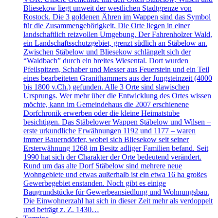
Bliesekow liegt unweit der westlichen Stadtgrenze von
Rostock. Die 3 goldenen Ähren im Wappen sind das Symbol
für die Zusammengehörigkeit. Die Orte liegen in einer
landschaftlich reizvollen Umgebung. Der Fahrenholzer Wald,
ein Landschaftsschutzgebiet, grenzt südlich an Stäbelow an.
Zwischen Stäbelow und Bliesekow schlängelt sich der
“Waidbach” durch ein breites Wiesental. Dort wurden
Pfeilspitzen, Schaber und Messer aus Feuerstein und ein Teil
eines bearbeiteten Granithammers aus der Jungsteinzeit (4000
bis 1800 v.Ch.) gefunden. Alle 3 Orte sind slawischen
Ursprungs. Wer mehr über die Entwicklung des Ortes wissen
möchte, kann im Gemeindehaus die 2007 erschienene
Dorfchronik erwerben oder die kleine Heimatstube
besichtigen. Das Stäbelower Wappen Stäbelow und Wilsen –
erste urkundliche Erwähnungen 1192 und 1177 – waren
immer Bauerndörfer, wobei sich Bliesekow seit seiner
Ersterwähnung 1268 im Besitz adliger Familien befand. Seit
1990 hat sich der Charakter der Orte bedeutend verändert.
Rund um das alte Dorf Stäbelow sind mehrere neue
Wohngebiete und etwas außerhalb ist ein etwa 16 ha großes
Gewerbegebiet enstanden. Noch gibt es einige
Baugrundstücke für Gewerbeansiedlung und Wohnungsbau.
Die Einwohnerzahl hat sich in dieser Zeit mehr als verdoppelt
und beträgt z. Z. 1430…