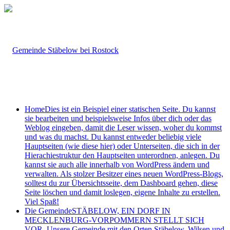
Home
Dies ist ein Beispiel einer statischen Seite. Du kannst
sie bearbeiten und beispielsweise Infos über dich oder das
Weblog eingeben, damit die Leser wissen, woher du kommst
und was du machst. Du kannst entweder beliebig viele
Hauptseiten (wie diese hier) oder Unterseiten, die sich in der
Hierachiestruktur den Hauptseiten unterordnen, anlegen. Du
kannst sie auch alle innerhalb von WordPress ändern und
verwalten. Als stolzer Besitzer eines neuen WordPress-Blogs,
solltest du zur Übersichtsseite, dem Dashboard gehen, diese
Seite löschen und damit loslegen, eigene Inhalte zu erstellen.
Viel Spaß!
Die Gemeinde
STÄBELOW, EIN DORF IN
MECKLENBURG-VORPOMMERN STELLT SICH
VOR. Unsere Gemeinde mit den Orten Stäbelow, Wilsen und