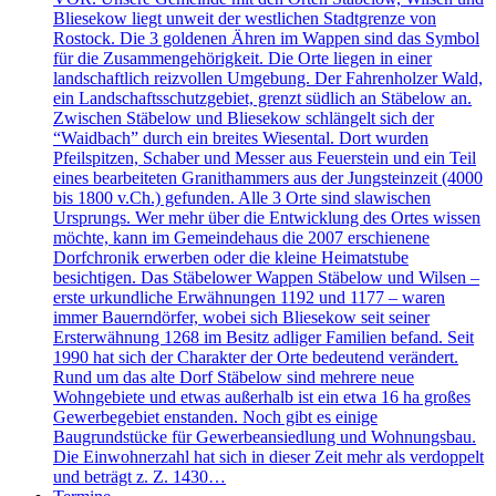
Bliesekow liegt unweit der westlichen Stadtgrenze von
Rostock. Die 3 goldenen Ähren im Wappen sind das Symbol
für die Zusammengehörigkeit. Die Orte liegen in einer
landschaftlich reizvollen Umgebung. Der Fahrenholzer Wald,
ein Landschaftsschutzgebiet, grenzt südlich an Stäbelow an.
Zwischen Stäbelow und Bliesekow schlängelt sich der
“Waidbach” durch ein breites Wiesental. Dort wurden
Pfeilspitzen, Schaber und Messer aus Feuerstein und ein Teil
eines bearbeiteten Granithammers aus der Jungsteinzeit (4000
bis 1800 v.Ch.) gefunden. Alle 3 Orte sind slawischen
Ursprungs. Wer mehr über die Entwicklung des Ortes wissen
möchte, kann im Gemeindehaus die 2007 erschienene
Dorfchronik erwerben oder die kleine Heimatstube
besichtigen. Das Stäbelower Wappen Stäbelow und Wilsen –
erste urkundliche Erwähnungen 1192 und 1177 – waren
immer Bauerndörfer, wobei sich Bliesekow seit seiner
Ersterwähnung 1268 im Besitz adliger Familien befand. Seit
1990 hat sich der Charakter der Orte bedeutend verändert.
Rund um das alte Dorf Stäbelow sind mehrere neue
Wohngebiete und etwas außerhalb ist ein etwa 16 ha großes
Gewerbegebiet enstanden. Noch gibt es einige
Baugrundstücke für Gewerbeansiedlung und Wohnungsbau.
Die Einwohnerzahl hat sich in dieser Zeit mehr als verdoppelt
und beträgt z. Z. 1430…