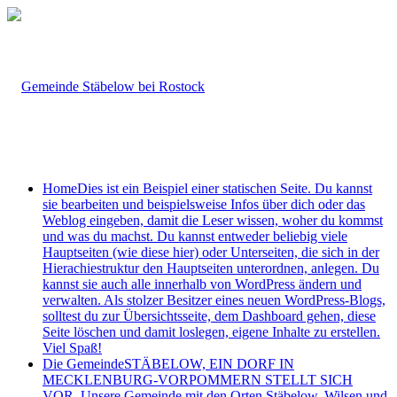
Home
Dies ist ein Beispiel einer statischen Seite. Du kannst
sie bearbeiten und beispielsweise Infos über dich oder das
Weblog eingeben, damit die Leser wissen, woher du kommst
und was du machst. Du kannst entweder beliebig viele
Hauptseiten (wie diese hier) oder Unterseiten, die sich in der
Hierachiestruktur den Hauptseiten unterordnen, anlegen. Du
kannst sie auch alle innerhalb von WordPress ändern und
verwalten. Als stolzer Besitzer eines neuen WordPress-Blogs,
solltest du zur Übersichtsseite, dem Dashboard gehen, diese
Seite löschen und damit loslegen, eigene Inhalte zu erstellen.
Viel Spaß!
Die Gemeinde
STÄBELOW, EIN DORF IN
MECKLENBURG-VORPOMMERN STELLT SICH
VOR. Unsere Gemeinde mit den Orten Stäbelow, Wilsen und