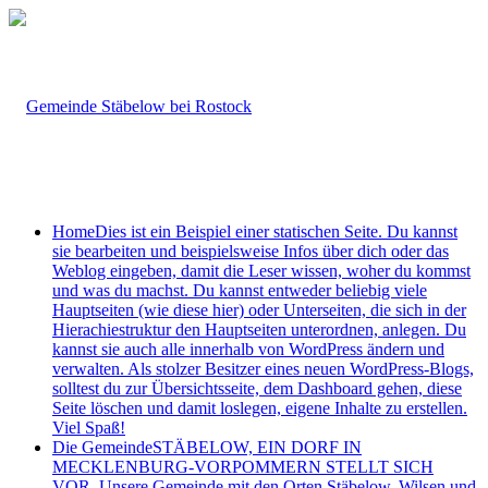
Home
Dies ist ein Beispiel einer statischen Seite. Du kannst
sie bearbeiten und beispielsweise Infos über dich oder das
Weblog eingeben, damit die Leser wissen, woher du kommst
und was du machst. Du kannst entweder beliebig viele
Hauptseiten (wie diese hier) oder Unterseiten, die sich in der
Hierachiestruktur den Hauptseiten unterordnen, anlegen. Du
kannst sie auch alle innerhalb von WordPress ändern und
verwalten. Als stolzer Besitzer eines neuen WordPress-Blogs,
solltest du zur Übersichtsseite, dem Dashboard gehen, diese
Seite löschen und damit loslegen, eigene Inhalte zu erstellen.
Viel Spaß!
Die Gemeinde
STÄBELOW, EIN DORF IN
MECKLENBURG-VORPOMMERN STELLT SICH
VOR. Unsere Gemeinde mit den Orten Stäbelow, Wilsen und