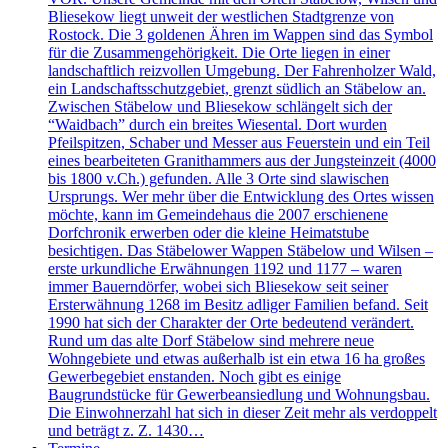
Bliesekow liegt unweit der westlichen Stadtgrenze von
Rostock. Die 3 goldenen Ähren im Wappen sind das Symbol
für die Zusammengehörigkeit. Die Orte liegen in einer
landschaftlich reizvollen Umgebung. Der Fahrenholzer Wald,
ein Landschaftsschutzgebiet, grenzt südlich an Stäbelow an.
Zwischen Stäbelow und Bliesekow schlängelt sich der
“Waidbach” durch ein breites Wiesental. Dort wurden
Pfeilspitzen, Schaber und Messer aus Feuerstein und ein Teil
eines bearbeiteten Granithammers aus der Jungsteinzeit (4000
bis 1800 v.Ch.) gefunden. Alle 3 Orte sind slawischen
Ursprungs. Wer mehr über die Entwicklung des Ortes wissen
möchte, kann im Gemeindehaus die 2007 erschienene
Dorfchronik erwerben oder die kleine Heimatstube
besichtigen. Das Stäbelower Wappen Stäbelow und Wilsen –
erste urkundliche Erwähnungen 1192 und 1177 – waren
immer Bauerndörfer, wobei sich Bliesekow seit seiner
Ersterwähnung 1268 im Besitz adliger Familien befand. Seit
1990 hat sich der Charakter der Orte bedeutend verändert.
Rund um das alte Dorf Stäbelow sind mehrere neue
Wohngebiete und etwas außerhalb ist ein etwa 16 ha großes
Gewerbegebiet enstanden. Noch gibt es einige
Baugrundstücke für Gewerbeansiedlung und Wohnungsbau.
Die Einwohnerzahl hat sich in dieser Zeit mehr als verdoppelt
und beträgt z. Z. 1430…