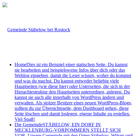
Home
Dies ist ein Beispiel einer statischen Seite. Du kannst
sie bearbeiten und beispielsweise Infos über dich oder das
Weblog eingeben, damit die Leser wissen, woher du kommst
und was du machst. Du kannst entweder beliebig viele
Hauptseiten (wie diese hier) oder Unterseiten, die sich in der
Hierachiestruktur den Hauptseiten unterordnen, anlegen. Du
kannst sie auch alle innerhalb von WordPress ändern und
verwalten. Als stolzer Besitzer eines neuen WordPress-Blogs,
solltest du zur Übersichtsseite, dem Dashboard gehen, diese
Seite löschen und damit loslegen, eigene Inhalte zu erstellen.
Viel Spaß!
Die Gemeinde
STÄBELOW, EIN DORF IN
MECKLENBURG-VORPOMMERN STELLT SICH
VOR. Unsere Gemeinde mit den Orten Stäbelow, Wilsen und