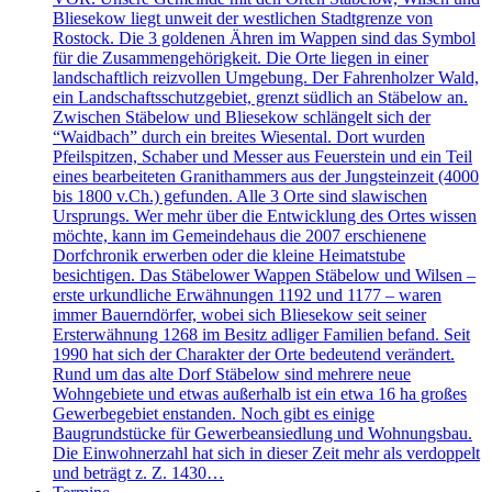
Bliesekow liegt unweit der westlichen Stadtgrenze von
Rostock. Die 3 goldenen Ähren im Wappen sind das Symbol
für die Zusammengehörigkeit. Die Orte liegen in einer
landschaftlich reizvollen Umgebung. Der Fahrenholzer Wald,
ein Landschaftsschutzgebiet, grenzt südlich an Stäbelow an.
Zwischen Stäbelow und Bliesekow schlängelt sich der
“Waidbach” durch ein breites Wiesental. Dort wurden
Pfeilspitzen, Schaber und Messer aus Feuerstein und ein Teil
eines bearbeiteten Granithammers aus der Jungsteinzeit (4000
bis 1800 v.Ch.) gefunden. Alle 3 Orte sind slawischen
Ursprungs. Wer mehr über die Entwicklung des Ortes wissen
möchte, kann im Gemeindehaus die 2007 erschienene
Dorfchronik erwerben oder die kleine Heimatstube
besichtigen. Das Stäbelower Wappen Stäbelow und Wilsen –
erste urkundliche Erwähnungen 1192 und 1177 – waren
immer Bauerndörfer, wobei sich Bliesekow seit seiner
Ersterwähnung 1268 im Besitz adliger Familien befand. Seit
1990 hat sich der Charakter der Orte bedeutend verändert.
Rund um das alte Dorf Stäbelow sind mehrere neue
Wohngebiete und etwas außerhalb ist ein etwa 16 ha großes
Gewerbegebiet enstanden. Noch gibt es einige
Baugrundstücke für Gewerbeansiedlung und Wohnungsbau.
Die Einwohnerzahl hat sich in dieser Zeit mehr als verdoppelt
und beträgt z. Z. 1430…