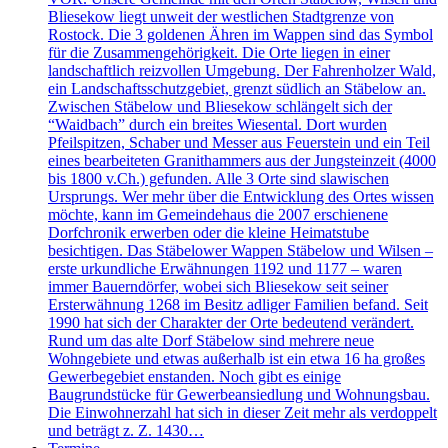
Bliesekow liegt unweit der westlichen Stadtgrenze von
Rostock. Die 3 goldenen Ähren im Wappen sind das Symbol
für die Zusammengehörigkeit. Die Orte liegen in einer
landschaftlich reizvollen Umgebung. Der Fahrenholzer Wald,
ein Landschaftsschutzgebiet, grenzt südlich an Stäbelow an.
Zwischen Stäbelow und Bliesekow schlängelt sich der
“Waidbach” durch ein breites Wiesental. Dort wurden
Pfeilspitzen, Schaber und Messer aus Feuerstein und ein Teil
eines bearbeiteten Granithammers aus der Jungsteinzeit (4000
bis 1800 v.Ch.) gefunden. Alle 3 Orte sind slawischen
Ursprungs. Wer mehr über die Entwicklung des Ortes wissen
möchte, kann im Gemeindehaus die 2007 erschienene
Dorfchronik erwerben oder die kleine Heimatstube
besichtigen. Das Stäbelower Wappen Stäbelow und Wilsen –
erste urkundliche Erwähnungen 1192 und 1177 – waren
immer Bauerndörfer, wobei sich Bliesekow seit seiner
Ersterwähnung 1268 im Besitz adliger Familien befand. Seit
1990 hat sich der Charakter der Orte bedeutend verändert.
Rund um das alte Dorf Stäbelow sind mehrere neue
Wohngebiete und etwas außerhalb ist ein etwa 16 ha großes
Gewerbegebiet enstanden. Noch gibt es einige
Baugrundstücke für Gewerbeansiedlung und Wohnungsbau.
Die Einwohnerzahl hat sich in dieser Zeit mehr als verdoppelt
und beträgt z. Z. 1430…