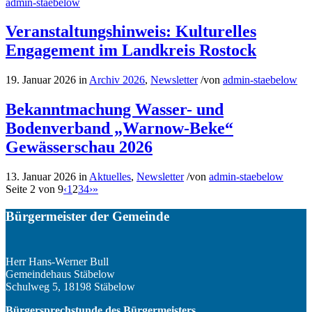
admin-staebelow
Veranstaltungshinweis: Kulturelles
Engagement im Landkreis Rostock
19. Januar 2026
in
Archiv 2026
,
Newsletter
/
von
admin-staebelow
Bekanntmachung Wasser- und
Bodenverband „Warnow-Beke“
Gewässerschau 2026
13. Januar 2026
in
Aktuelles
,
Newsletter
/
von
admin-staebelow
Seite 2 von 9
‹
1
2
3
4
›
»
Bürgermeister der Gemeinde
Herr Hans-Werner Bull
Gemeindehaus Stäbelow
Schulweg 5, 18198 Stäbelow
Bürgersprechstunde des Bürgermeisters