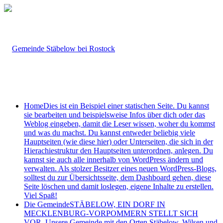
Home
Dies ist ein Beispiel einer statischen Seite. Du kannst
sie bearbeiten und beispielsweise Infos über dich oder das
Weblog eingeben, damit die Leser wissen, woher du kommst
und was du machst. Du kannst entweder beliebig viele
Hauptseiten (wie diese hier) oder Unterseiten, die sich in der
Hierachiestruktur den Hauptseiten unterordnen, anlegen. Du
kannst sie auch alle innerhalb von WordPress ändern und
verwalten. Als stolzer Besitzer eines neuen WordPress-Blogs,
solltest du zur Übersichtsseite, dem Dashboard gehen, diese
Seite löschen und damit loslegen, eigene Inhalte zu erstellen.
Viel Spaß!
Die Gemeinde
STÄBELOW, EIN DORF IN
MECKLENBURG-VORPOMMERN STELLT SICH
VOR. Unsere Gemeinde mit den Orten Stäbelow, Wilsen und